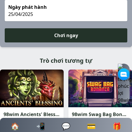
Ngày phát hành
25/04/2025
Chơi ngay
Trò chơi tương tự
98wim Ancients' Blessing
98wim Swag Bag Bonanza
🏠
📲
💬
💳
🎁
Chơi ngay
Chơi ngay